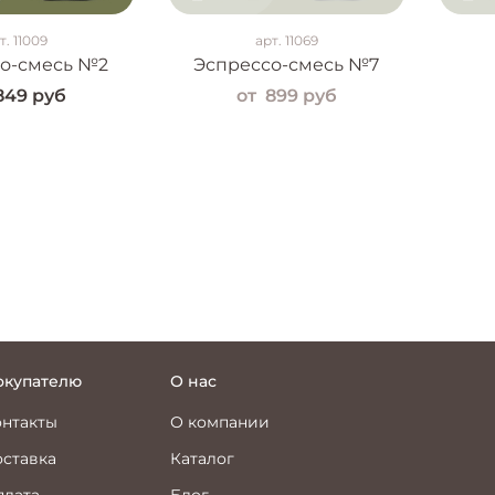
т.
11009
арт.
11069
о-смесь №2
Эспрессо-смесь №7
849 руб
от
899 руб
окупателю
О нас
онтакты
О компании
ставка
Каталог