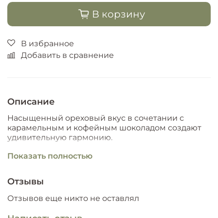
В корзину
В избранное
Добавить в сравнение
Описание
Насыщенный ореховый вкус в сочетании с
карамельным и кофейным шоколадом создают
удивительную гармонию.
Состав: грецкий орех, какао тертое, какао-масло,
Показать полностью
тростниковый сахар, молочный порошок, ваниль,
кофе, кокосовая стружка, пищевой краситель,
Отзывы
капол.
Пищевая ценность в 100 г: углеводы - 33,71, жиры
Отзывов еще никто не оставлял
- 34,67, белки - 6,49; 471 ккал.