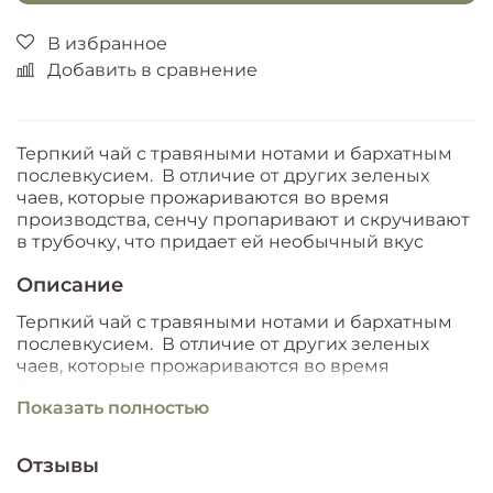
В избранное
Добавить в сравнение
Терпкий чай с травяными нотами и бархатным
послевкусием. В отличие от других зеленых
чаев, которые прожариваются во время
производства, сенчу пропаривают и скручивают
в трубочку, что придает ей необычный вкус
Описание
Терпкий чай с травяными нотами и бархатным
послевкусием. В отличие от других зеленых
чаев, которые прожариваются во время
производства, сенчу пропаривают и скручивают
Показать полностью
в трубочку, что придает ей необычный вкус
Отзывы