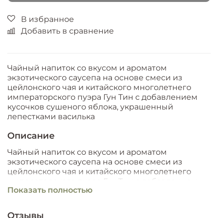
В избранное
Добавить в сравнение
Чайный напиток со вкусом и ароматом
экзотического саусепа на основе смеси из
цейлонского чая и китайского многолетнего
императорского пуэра Гун Тин с добавлением
кусочков сушеного яблока, украшенный
лепестками василька
Описание
Чайный напиток со вкусом и ароматом
экзотического саусепа на основе смеси из
цейлонского чая и китайского многолетнего
императорского пуэра Гун Тин с добавлением
Показать полностью
кусочков сушеного яблока, украшенный
лепестками василька
Отзывы