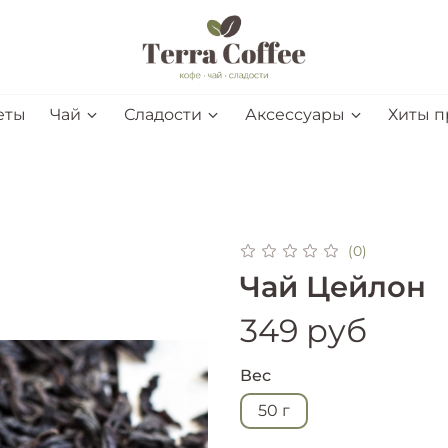
еты
Чай
Сладости
Аксессуары
Хиты 
(0)
Чай Цейлон
349 руб
Вес
50 г